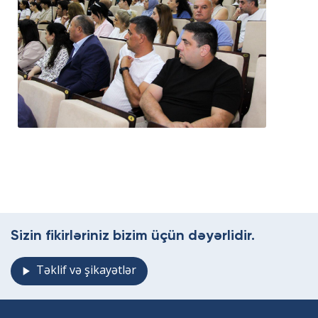
Sizin fikirləriniz bizim üçün dəyərlidir.
Təklif və şikayətlər