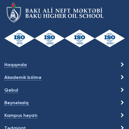
Haqqında
Akademik bölmə
Qəbul
Beynəlxalq
Kampus həyatı
Tədqiqat