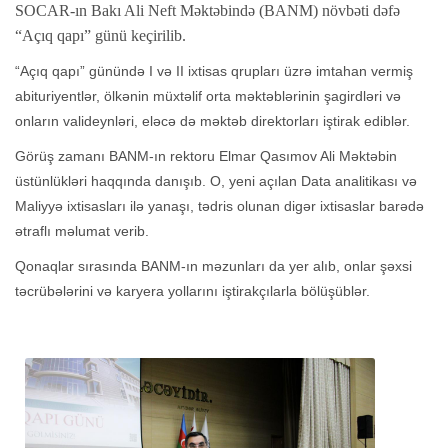
SOCAR-ın Bakı Ali Neft Məktəbində (BANM) növbəti dəfə
“Açıq qapı” günü keçirilib.
“Açıq qapı” günündə I və II ixtisas qrupları üzrə imtahan vermiş
abituriyentlər, ölkənin müxtəlif orta məktəblərinin şagirdləri və
onların valideynləri, eləcə də məktəb direktorları iştirak ediblər.
Görüş zamanı BANM-ın rektoru Elmar Qasımov Ali Məktəbin
üstünlükləri haqqında danışıb. O, yeni açılan Data analitikası və
Maliyyə ixtisasları ilə yanaşı, tədris olunan digər ixtisaslar barədə
ətraflı məlumat verib.
Qonaqlar sırasında BANM-ın məzunları da yer alıb, onlar şəxsi
təcrübələrini və karyera yollarını iştirakçılarla bölüşüblər.