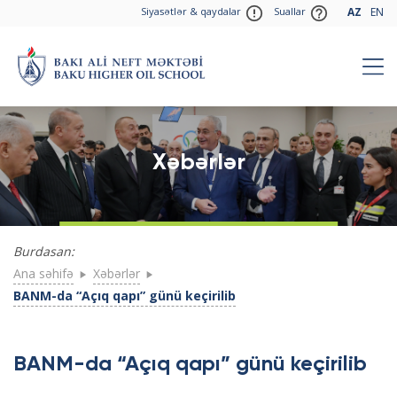
Siyasətlər & qaydalar
Suallar
AZ
EN
Xəbərlər
Burdasan:
Ana səhifə
Xəbərlər
BANM-da “Açıq qapı” günü keçirilib
BANM-da “Açıq qapı” günü keçirilib