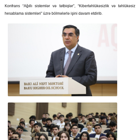
Konfrans “Ağıllı sistemlər və tətbiqlər”, “Kibertəhlükəsizlik və təhlükəsiz
hesablama sistemləri” üzrə bölmələrlə işini davam etdirib.