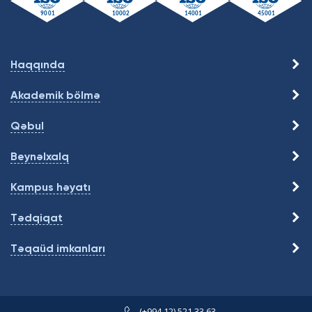
Haqqında
Akademik bölmə
Qəbul
Beynəlxalq
Kampus həyatı
Tədqiqat
Təqaüd imkanları