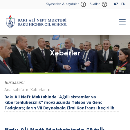
Siyasətlər & qaydalar
Suallar
AZ
EN
Xəbərlər
Burdasan:
Ana səhifə
Xəbərlər
Bakı Ali Neft Məktəbində “Ağıllı sistemlər və
kibertəhlükəsizlik” mövzusunda Tələbə və Gənc
Tədqiqatçıların VII Beynəlxalq Elmi Konfransı keçirilib