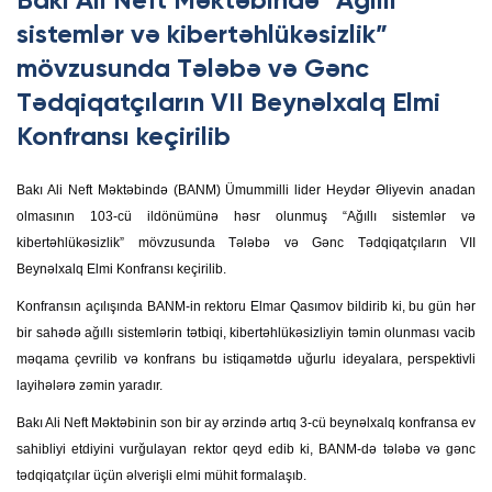
Bakı Ali Neft Məktəbində “Ağıllı
sistemlər və kibertəhlükəsizlik”
mövzusunda Tələbə və Gənc
Tədqiqatçıların VII Beynəlxalq Elmi
Konfransı keçirilib
Bakı Ali Neft Məktəbində (BANM) Ümummilli lider Heydər Əliyevin anadan
olmasının 103-cü ildönümünə həsr olunmuş “Ağıllı sistemlər və
kibertəhlükəsizlik” mövzusunda Tələbə və Gənc Tədqiqatçıların VII
Beynəlxalq Elmi Konfransı keçirilib.
Konfransın açılışında BANM-in rektoru Elmar Qasımov bildirib ki, bu gün hər
bir sahədə ağıllı sistemlərin tətbiqi, kibertəhlükəsizliyin təmin olunması vacib
məqama çevrilib və konfrans bu istiqamətdə uğurlu ideyalara, perspektivli
layihələrə zəmin yaradır.
Bakı Ali Neft Məktəbinin son bir ay ərzində artıq 3-cü beynəlxalq konfransa ev
sahibliyi etdiyini vurğulayan rektor qeyd edib ki, BANM-də tələbə və gənc
tədqiqatçılar üçün əlverişli elmi mühit formalaşıb.