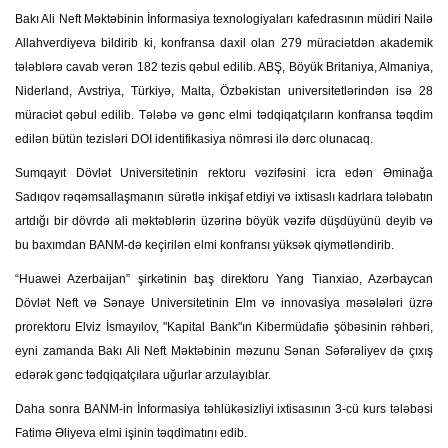
Bakı Ali Neft Məktəbinin İnformasiya texnologiyaları kafedrasının müdiri Nailə
Allahverdiyeva bildirib ki, konfransa daxil olan 279 müraciətdən akademik
tələblərə cavab verən 182 tezis qəbul edilib. ABŞ, Böyük Britaniya, Almaniya,
Niderland, Avstriya, Türkiyə, Malta, Özbəkistan universitetlərindən isə 28
müraciət qəbul edilib. Tələbə və gənc elmi tədqiqatçıların konfransa təqdim
edilən bütün tezisləri DOI identifikasiya nömrəsi ilə dərc olunacaq.
Sumqayıt Dövlət Universitetinin rektoru vəzifəsini icra edən Əminağa
Sadıqov rəqəmsallaşmanın sürətlə inkişaf etdiyi və ixtisaslı kadrlara tələbatın
artdığı bir dövrdə ali məktəblərin üzərinə böyük vəzifə düşdüyünü deyib və
bu baxımdan BANM-də keçirilən elmi konfransı yüksək qiymətləndirib.
“Huawei Azerbaijan” şirkətinin baş direktoru Yang Tianxiao, Azərbaycan
Dövlət Neft və Sənaye Universitetinin Elm və innovasiya məsələləri üzrə
prorektoru Elviz İsmayılov, "Kapital Bank"ın Kibermüdafiə şöbəsinin rəhbəri,
eyni zamanda Bakı Ali Neft Məktəbinin məzunu Sənan Səfərəliyev də çıxış
edərək gənc tədqiqatçılara uğurlar arzulayıblar.
Daha sonra BANM-in İnformasiya təhlükəsizliyi ixtisasının 3-cü kurs tələbəsi
Fatimə Əliyeva elmi işinin təqdimatını edib.