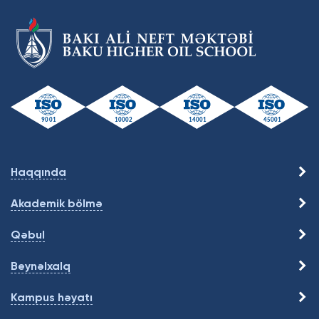
Haqqında
Akademik bölmə
Qəbul
Beynəlxalq
Kampus həyatı