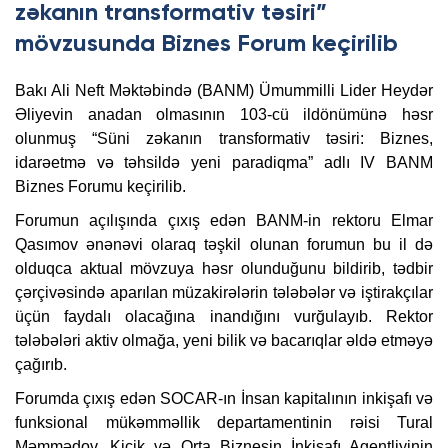
zəkanın transformativ təsiri”
mövzusunda Biznes Forum keçirilib
Bakı Ali Neft Məktəbində (
BANM
) Ümummilli Lider Heydər
Əliyevin anadan olmasının 103-cü ildönümünə həsr
olunmuş “Süni zəkanın transformativ təsiri: Biznes,
idarəetmə və təhsildə yeni paradiqma” adlı IV BANM
Biznes
Forumu keçirilib.
Forumun açılışında çıxış edən BANM-in rektoru Elmar
Qasımov ənənəvi olaraq təşkil olunan forumun bu il də
olduqca aktual mövzuya həsr olunduğunu bildirib, tədbir
çərçivəsində aparılan müzakirələrin tələbələr və iştirakçılar
üçün faydalı olacağına inandığını vurğulayıb. Rektor
tələbələri aktiv olmağa, yeni bilik və bacarıqlar əldə etməyə
çağırıb.
Forumda çıxış edən SOCAR-ın İnsan kapitalının inkişafı və
funksional mükəmməllik departamentinin rəisi Tural
Məmmədov, Kiçik və Orta Biznesin İnkişafı Agentliyinin