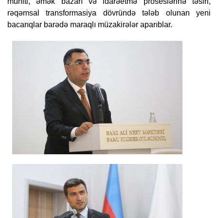
mühiti, əmək bazarı və idarəetmə proseslərinə təsiri,
rəqəmsal transformasiya dövründə tələb olunan yeni
bacarıqlar barədə maraqlı müzakirələr aparıblar.