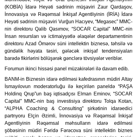
(
KOBİA
) İdarə Heyəti sədrinin müşaviri Zaur Qardaşov,
İnnovasiya və Rəqəmsal İnkişaf Agentliyinin (
İRİA
) İdarə
Heyəti sədrinin müşaviri Vurğun Hacıyev, “
Megasec
” MMC-
nin direktoru Qalib Qasımov, “
SOCAR
Capital” MMC-nin
İnsan resursları və ictimaiyyətlə əlaqələr departamentinin
direktoru Azad Ömərov süni intellektin biznesə, təhsilə və
gündəlik həyata təsiri, gələcək inkişaf tendensiyaları
barədə fikirlərini bölüşərək gənclərə tövsiyələr veriblər.
Forumun ikinci hissəsi panel müzakirələri ilə davam edib.
BANM-in Biznesin idarə edilməsi kafedrasının müdiri Altay
İsmayılovun moderatorluğu ilə keçirilən paneldə “
PAŞA
Holdinq Qrup”un baş iqtisadçısı Elman Eminov, “SOCAR
Capital” MMC-nin baş investisiya direktoru Tolqa Kotan,
“ALPHA Coaching & Consulting” şirkətinin idarəedici
partnyoru Elçin Əzimli, İnnovasiya və Rəqəmsal İnkişaf
Agentliyinin Rəqəmsal məhsulların idarə edilməsi
şöbəsinin müdiri Fəridə Fərəcova süni intellektin biznes