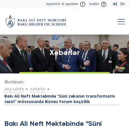
Siyasətlər & qaydalar
Suallar
AZ
EN
Xəbərlər
Burdasan:
Ana səhifə
Xəbərlər
Bakı Ali Neft Məktəbində “Süni zəkanın transformativ
təsiri” mövzusunda Biznes Forum keçirilib
Bakı Ali Neft Məktəbində “Süni